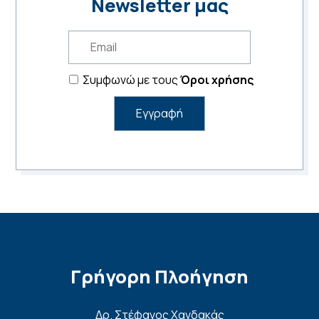
Newsletter μας
Συμφωνώ με τους
Όροι χρήσης
Γρήγορη Πλοήγηση
Δρ. Στέφανος Χανδακάς