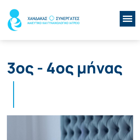
3ος - 4ος μήνας