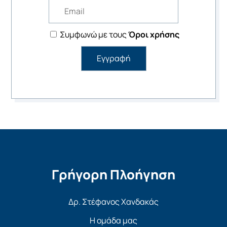
Συμφωνώ με τους
Όροι χρήσης
Γρήγορη Πλοήγηση
Δρ. Στέφανος Χανδακάς
Η ομάδα μας