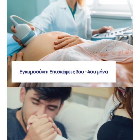
Εγκυμοσύνη: Επισκέψεις 3ου - 4ου μήνα