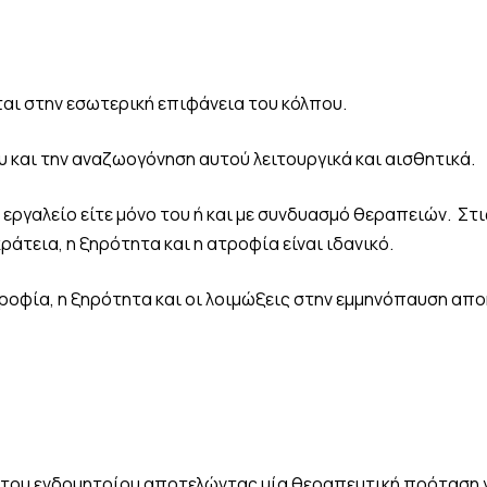
αι στην εσωτερική επιφάνεια του κόλπου.
υ και την αναζωογόνηση αυτού λειτουργικά και αισθητικά.
εργαλείο είτε μόνο του ή και με συνδυασμό θεραπειών. Σ
άτεια, η ξηρότητα και η ατροφία είναι ιδανικό.
ατροφία, η ξηρότητα και οι λοιμώξεις στην εμμηνόπαυση απ
ς του ενδομητρίου αποτελώντας μία θεραπευτική πρόταση 