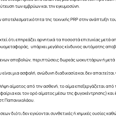
φύτευση των εμβρύων και την εγκυμοσύνη.
 αποτελεσματικότητα της τεχνικής PRP στην ανάπτυξη του
χτεί ότι επηρεάζει αρνητικά τα ποσοστά επιτυχίας μετά
εμβρυομεταφοράς, υπάρχει μεγάλος κίνδυνος αυτόματης αποβ
ενων αποβολών, περιπτώσεις δωρεάς ωοκυττάρων ή μετά
είναι μια ασφαλή, ανώδυνη διαδικασία και δεν απαιτείται 
λήψη αίματος από την ασθενή, το αίμα επεξεργάζεται από τ
αίρια και τον ορό αίματος μέσω της φυγοκέντρησης) και 
εστ Παπανικολάου.
σεων διότι δεν εγχύονται συνθετικές ή χημικές ουσίες καθ