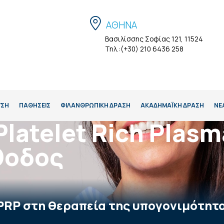
ΑΘΗΝΑ
Βασιλίσσης Σοφίας 121, 11524
Τηλ.:(+30) 210 6436 258
ΥΣΗ
ΠΑΘΗΣΕΙΣ
ΦΙΛΑΝΘΡΩΠΙΚΗ ΔΡΑΣΗ
ΑΚΑΔΗΜΑΪΚΉ ΔΡΆΣΗ
ΝΕ
latelet Rich Plasm
θοδος
 PRP στη θεραπεία της υπογονιμότητ