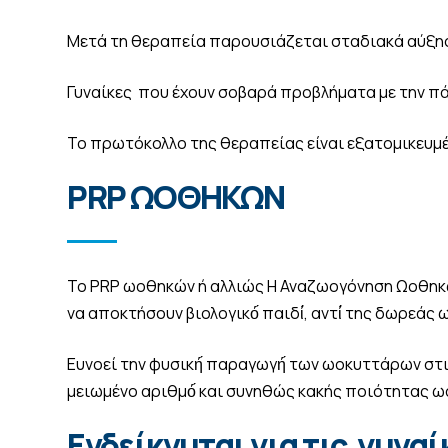
Μετά τη θεραπεία παρουσιάζεται σταδιακά αύξησ
Γυναίκες που έχουν σοβαρά προβλήματα με την πά
Το πρωτόκολλο της θεραπείας είναι εξατομικευμέν
PRP ΩΟΘΗΚΩΝ
Το PRP ωοθηκών ή αλλιώς Η Αναζωογόνηση Ωοθηκών
να αποκτήσουν βιολογικό́ παιδί́, αντί́ της δωρεάς
Ευνοεί την φυσική́ παραγωγή́ των ωοκυττάρων στ
μειωμένο αριθμό́ και συνηθώς κακής ποιότητας ω
Ενδείκνυται για τις γυναί