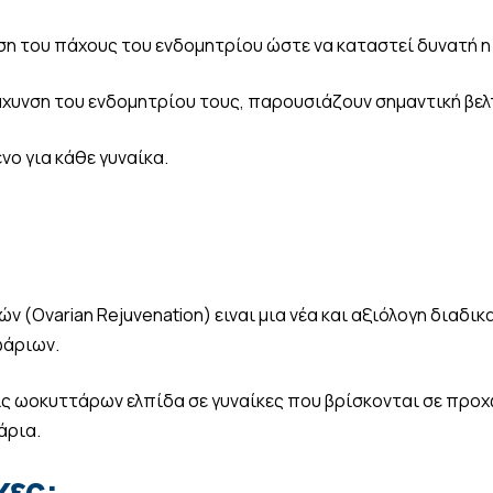
η του πάχους του ενδομητρίου ώστε να καταστεί δυνατή η
χυνση του ενδομητρίου τους, παρουσιάζουν σημαντική βελ
ο για κάθε γυναίκα.
 (Ovarian Rejuvenation) ειναι μια νέα και αξιόλογη διαδ
 ωάριων.
ις ωοκυττάρων ελπίδα σε γυναίκες που βρίσκονται σε προχ
άρια.
κες: