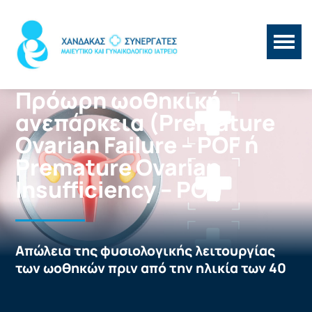
Πρόωρη ωοθηκική
ανεπάρκεια (Premature
Ovarian Failure – POF ή
Premature Ovarian
Insufficiency – POI)
Aπώλεια της φυσιολογικής λειτουργίας
των ωοθηκών πριν από την ηλικία των 40