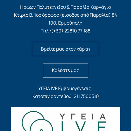
Ηρώων Πολυτεχνείου & Παραλία Καρνάγιο
Κτίριο Β, 1ος όροφος (είσοδος από Παραλία) 84
100, Ερμούπολη
Τηλ.:(+30) 22810 77 188
Βρείτε μας στον χάρτη
Καλέστε μας
ΥΓΕΙΑ IVF Εμβρυογένεσις:
Κατόπιν ραντεβού: 211 7500510