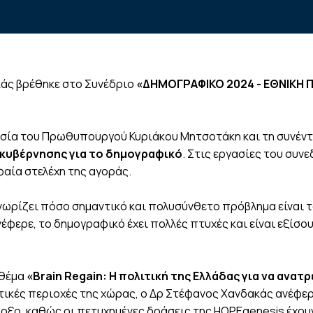
κάς βρέθηκε στο Συνέδριο
«ΔΗΜΟΓΡΑΦΙΚΟ 2024 - ΕΘΝΙΚΗ
ρουσία του Πρωθυπουργού Κυριάκου Μητσοτάκη και τη συνέ
 κυβέρνησης για το δημογραφικό
. Στις εργασίες του συν
φαία στελέχη της αγοράς.
ρίζει πόσο σημαντικό και πολυσύνθετο πρόβλημα είναι το
φερε, το δημογραφικό έχει πολλές πτυχές και είναι εξίσου
 θέμα
«Brain Regain: Η πολιτική της Ελλάδας για να ανατρ
τικές περιοχές της χώρας, ο Δρ Στέφανος Χανδακάς ανέφερε
οξο, καθώς οι πετυχημένες δράσεις της HOPEgenesis έχου