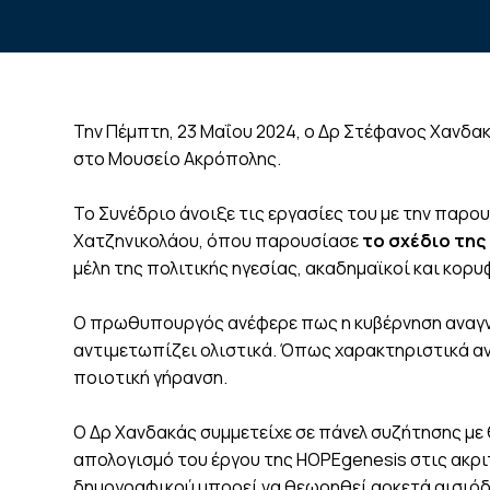
Την Πέμπτη, 23 Μαΐου 2024, ο Δρ Στέφανος Χανδα
στο Μουσείο Ακρόπολης.
Το Συνέδριο άνοιξε τις εργασίες του με την πα
Χατζηνικολάου, όπου παρουσίασε
το σχέδιο της
μέλη της
πολιτικής ηγεσίας, ακαδημαϊκοί και κορυ
Ο πρωθυπουργός ανέφερε πως η κυβέρνηση αναγνω
αντιμετωπίζει ολιστικά. Όπως χαρακτηριστικά ανέ
ποιοτική γήρανση.
Ο Δρ Χανδακάς συμμετείχε σε πάνελ συζήτησης με
απολογισμό του έργου της HOPEgenesis στις ακρι
δημογραφικού μπορεί να θεωρηθεί αρκετά αισιόδ