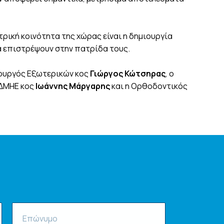
ατρική κοινότητα της χώρας είναι η δημιουργία
α επιστρέψουν στην πατρίδα τους.
πουργός Εξωτερικών κος
Γιώργος Κώτσηρας
, ο
ΑΔΜΗΕ κος
Ιωάννης Μάργαρης
και η Ορθοδοντικός