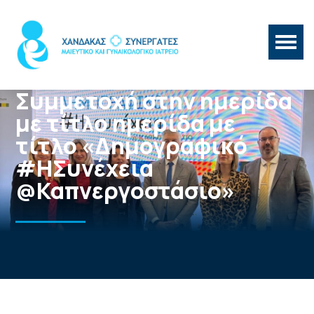
Συμμετοχή στην ημερίδα
με τίτλο ημερίδα με
τίτλο «Δημογραφικό
#ΗΣυνέχεια
@Καπνεργοστάσιο»