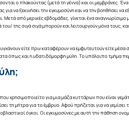
ται ο πλακούντας (μετά τη γέννα) και οι μεμβράνες. Ένα ά
 για να ξεκινήσει την εγκυμοσύνη και να την βοηθήσει να ε
. Μετά από μερικές εβδομάδες, γίνεται ένα αναγνωρίσιμο
 του/ της σιγά σιγά μπορούν και λειτουργούν μόνα τους, κ
γχάνουν είτε πριν καταφέρουν να εμφυτευτούν είτε μέσα 
ατα όπως και η υδατιδόμορφη μύλη. Το υπόλοιπο τμήμα πε
μύλη;
 που χρησιμοποιείτο για μια μάζα κυττάρων που είναι γεμά
ίσει τη μήτρα για το έμβρυο. Αφού πρήζεται για να γεμίσει 
αστικοί όγκοι. Οι εγκυμοσύνες με αυτή την πάθηση ονομάζ