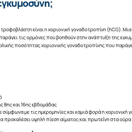
 εγκυμοσύνη;
τροφοβλάστη είναι η χοριονική γοναδοτροπίνη (hCG). Μια 
α παράγει τις ορμόνες που βοηθούν στην ανάπτυξη της εγκ
βολικής ποσότητας χοριονικής γοναδοτροπίνης που παράγ
ό
ς 8ης και 16ης εβδομάδας
ε σύμφωνα με τις ημερομηνίες και καμιά φορά η χοριονική 
α προκαλέσει υψηλή πίεση αίματος και πρωτεΐνη στα ούρα 