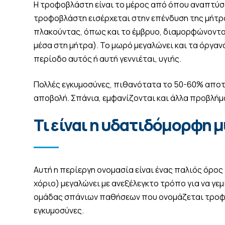
Η τροφοβλάστη είναι το μέρος από όπου αναπτύσσον
τροφοβλάστη εισέρχεται στην επένδυση της μήτρας
πλακούντας, όπως και το έμβρυο, διαμορφώνονται
μέσα στη μήτρα). Το μωρό μεγαλώνει και τα όργανά
περίοδο αυτός ή αυτή γεννιέται, υγιής.
Πολλές εγκυμοσύνες, πιθανότατα το 50-60% αποτυ
αποβολή. Σπάνια, εμφανίζονται και άλλα προβλήμ
Τι είναι η υδατιδόμορφη 
Αυτή η περίεργη ονομασία είναι ένας παλιός όρος
χόριο) μεγαλώνει με ανεξέλεγκτο τρόπο για να γεμ
ομάδας σπάνιων παθήσεων που ονομάζεται τροφοβλ
εγκυμοσύνες.