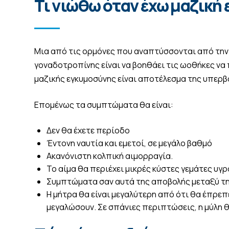
Τι νιώθω όταν έχω μαζική
Μια από τις ορμόνες που αναπτύσσονται από την 
γοναδοτροπίνης είναι να βοηθάει τις ωοθήκες ν
μαζικής εγκυμοσύνης είναι αποτέλεσμα της υπερ
Επομένως τα συμπτώματα θα είναι:
Δεν θα έχετε περίοδο
Έντονη ναυτία και εμετοί, σε μεγάλο βαθμό
Ακανόνιστη κολπική αιμορραγία.
Το αίμα θα περιέχει μικρές κύστες γεμάτες υγρ
Συμπτώματα σαν αυτά της αποβολής μεταξύ τη
Η μήτρα θα είναι μεγαλύτερη από ότι θα έπρεπ
μεγαλώσουν. Σε σπάνιες περιπτώσεις, η μύλη θ