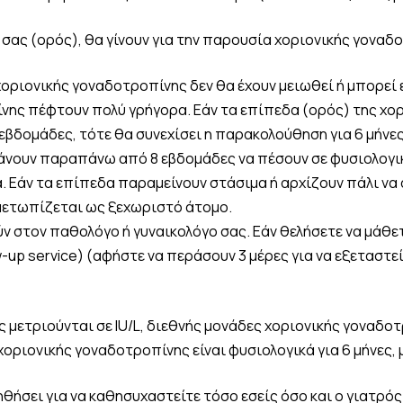
σας (ορός), θα γίνουν για την παρουσία χοριονικής γοναδ
 χοριονικής γοναδοτροπίνης δεν θα έχουν μειωθεί ή μπορεί 
ίνης πέφτουν πολύ γρήγορα. Εάν τα επίπεδα (ορός) της χο
 εβδομάδες, τότε θα συνεχίσει η παρακολούθηση για 6 μήνες
άνουν παραπάνω από 8 εβδομάδες να πέσουν σε φυσιολογικ
. Εάν τα επίπεδα παραμείνουν στάσιμα ή αρχίζουν πάλι να 
ιμετωπίζεται ως ξεχωριστό άτομο.
στον παθολόγο ή γυναικολόγο σας. Εάν θελήσετε να μάθετ
p service) (αφήστε να περάσουν 3 μέρες για να εξεταστεί
 μετριούνται σε IU/L, διεθνής μονάδες χοριονικής γοναδοτ
 χοριονικής γοναδοτροπίνης είναι φυσιολογικά για 6 μήνες, 
θήσει για να καθησυχαστείτε τόσο εσείς όσο και ο γιατρός