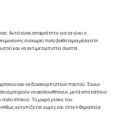
ς. Αυτό είναι απαραίτητο για να γίνει ο
εγκυμοσύνης εισχωρεί πολύ βαθύτερα μέσα στη
ωριστεί και να αντιμετωπιστεί σωστά
ωρήσουν και να διασκορπιστούν παντού. Έχουν
πάνια μπορούν να ακολουθήσουν, μετά από κάποιο
ι πολύ σπάνιο. Το μικρό ρίσκο του
υνήθως εντοπίζεται νωρίς και τότε η θεραπεία