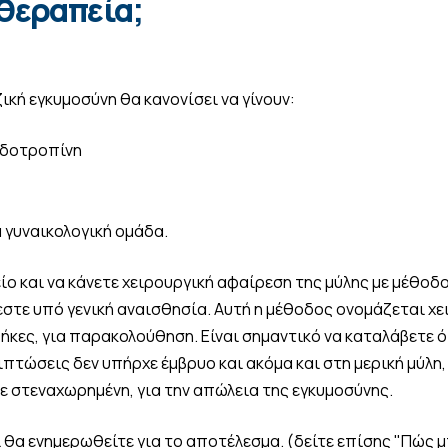
 θεραπεία;
ική εγκυμοσύνη θα κανονίσει να γίνουν:
ναδοτροπίνη
α γυναικολογική ομάδα.
ίο και να κάνετε χειρουργική αφαίρεση της μύλης με μέθοδ
εστε υπό γενική αναισθησία. Αυτή η μέθοδος ονομάζεται χε
θήκες, για παρακολούθηση. Είναι σημαντικό να καταλάβετε ό
ιπτώσεις δεν υπήρχε έμβρυο και ακόμα και στη μερική μύλη
τε στεναχωρημένη, για την απώλεια της εγκυμοσύνης.
ι θα ενημερωθείτε για το αποτέλεσμα. (δείτε επίσης "Πώς