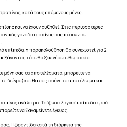
οτροπίνης, κατά τους επόμενους μήνες.
επίσης και να έχουν αυξηθεί. Στις περισσότερες
ριονικής γοναδοτροπίνης σας πέσουν σε
.
ά επίπεδα, η παρακολούθηση θα συνεχιστεί για 2
αυξάνονται, τότε θα ξεκινήσετε θεραπεία.
ε μόνη σας τα αποτελέσματα, μπορείτε να
 το δείγμα) και θα σας πούνε το αποτέλεσμα και
ροπίνης ανά λίτρο. Τα ‘φυσιολογικά’ επίπεδα ορού
μπορείτε να ξαναμείνετε έγκυος.
 σας. Η φροντίδα κατά τη διάρκεια της