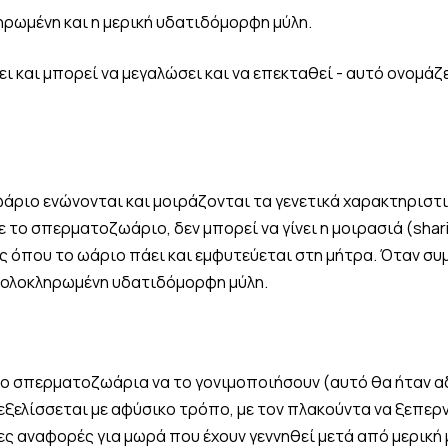
ηρωμένη και η μερική υδατιδόμορφη μύλη.
ει και μπορεί να μεγαλώσει και να επεκταθεί - αυτό ονομάζε
άριο ενώνονται και μοιράζονται τα γενετικά χαρακτηριστι
ε το σπερματοζωάριο, δεν μπορεί να γίνει η μοιρασιά (shar
 όπου το ωάριο πάει και εμφυτεύεται στη μήτρα. Όταν συμβ
η ολοκληρωμένη υδατιδόμορφη μύλη.
υο σπερματοζωάρια να το γονιμοποιήσουν (αυτό θα ήταν α
ξελίσσεται με αφύσικο τρόπο, με τον πλακούντα να ξεπερνά
ες αναφορές για μωρά που έχουν γεννηθεί μετά από μερική 