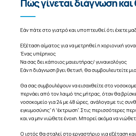
Πώς γίνεται διάγνωση και
Εάν πάτε στο γιατρό και υποπτευθεί ότι έχετε μαζ
Εξέταση αίματος για να μετρηθεί η χοριονική γο
Ένας υπέρηχος
Να σας δει κάποιος μαιευτήρας/ γυναικολόγος
Εάν η διάγνωση βγει θετική, θα συμβουλευτείτε μι
Θα σας συμβουλέψουν να εισαχθείτε στο νοσοκομε
περνάει από τον λαιμό της μήτρας, όταν θα βρίσκ
νοσοκομείο για 24 με 48 ώρες, ανάλογα με τις συν
εγκυμοσύνης” ή “έκτρωση”. Στις περισσότερες περ
και να μην νιώθετε ένοχη. Μπορεί ακόμα να νιώθε
Ο ιστός θα σταλεί στο εργαστήριο για εξέταση κα