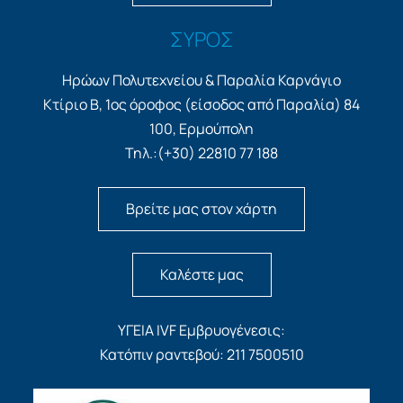
ΣΥΡΟΣ
Ηρώων Πολυτεχνείου & Παραλία Καρνάγιο
Κτίριο Β, 1ος όροφος (είσοδος από Παραλία) 84
100, Ερμούπολη
Τηλ.:(+30) 22810 77 188
Βρείτε μας στον χάρτη
Καλέστε μας
ΥΓΕΙΑ IVF Εμβρυογένεσις:
Κατόπιν ραντεβού: 211 7500510